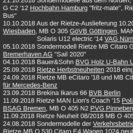
21.10.2018 Sondermodelle aus dem Norden, j
G C2 '12
Hochbahn Hamburg
"fritz-mate", 
Bus"
10.10.2018 Aus der Rietze-Auslieferung 10
Wiesbaden
, MB O 305
GöVB Göttingen
, MAN
10.10.2018
Solaris U12 electric '14
VAG Nürn
05.10.2018 Sondermodell Rietze MB Citaro 
Bremerhaven AG
"Sail 2020"
04.10.2018 Bauer&Sohn
BVG Holz U-Bahn 
25.09.2018
Rietze Herbstneuheiten
2018 eing
24.09.2018 Rietze MB eCitaro '18 und MB Cit
für Mercedes-Benz
23.09.2018 Brekina Ikarus 66
BVB Berlin
11.09.2018 Rietze MAN Lion's Coach '15
Pol
BSAG Bremen
, MB O 405 N2
PVG Pinneber
11.09.2018
Rietze Neuheit 08/2018 MB O 4
24.08.2018 Sondermodelle der
Verkehrsbetr
Rietze MB O 530 Citaro E4 Wagen 1024 neut