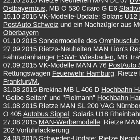
22.10.2015 Rietze Neuheiten MAN DL 07
BVG
Ostbayernbus
, MB O 530 Citaro G E6
Stadtv
15.10.2015 VK-Modelle-Update: Solaris U12
PostAuto Schweiz
und ein Nachzügler aus 
Oberbayern
01.10.2015 Sondermodelle des
Omnibusclub
27.09.2015 Rietze-Neuheiten MAN Lion's Re
Fahrradanhänger
ESWE Wiesbaden
, MB Tr
07.09.2015 VK-Modelle MAN A 76
PostAuto 
Rettungswagen
Feuerwehr Hamburg
, Rietz
Frankfurt/M.
31.08.2015 Brekina MB L 406 D
Hochbahn H
"Gelbe Seiten" und "Fielmann"
Hochbahn Ha
31.08.2015 Rietze MAN SL 200
VAG Nürnbe
O 405
Autobus Sippel
, Solaris U18 Rheinba
27.08.2015
MAN-Werbemodelle
: Rietze MAN
202 Vorführlackierung
24.08.2015 Schweden-Update: Rietze Neopl