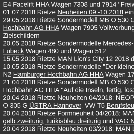
E4 Facelift HHA Wagen 7308 und 7914 "Frei
01.07.2018 Rietze
Neuheiten 09.-10.2018
ein
29.05.2018 Rietze Sondermodell MB O 530 Ci
Hochbahn AG HHA
Wagen 7905 Vollwerbung 
Zielschildern
20.05.2018 Rietze Sondermodelle Mercede
Lübeck
Wagen 480 und Wagen 512
15.05.2018 Rietze MAN Lion's City 12 2018 d
10.05.2018 Rietze Sondermodelle "Der klei
N2
Hamburger Hochbahn AG HHA
Wagen 17
21.04.2018 Rietze Sondermodell MB O 530 Ci
Hochbahn AG HHA
"
Auf die Inseln, fertig, l
20.04.2018 Rietze Neuheiten 04/2018: NEOP
O 305 G
ÜSTRA Hannover
, VW T5
Berufsfeu
20.04.2018 Rietze Formneuheit 04/2018: MAN
gelb zweitürig, türikisblau dreitürig
und
VAG N
20.04.2018 Rietze Neuheiten 03/2018: MAN L