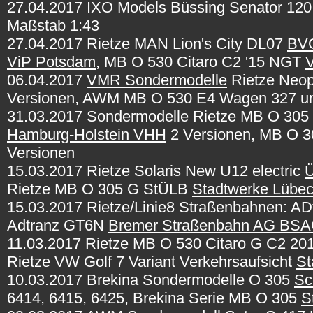
27.04.2017 IXO Models Büssing Senator 12
Maßstab 1:43
27.04.2017 Rietze MAN Lion's City DL07
BV
ViP Potsdam
, MB O 530 Citaro C2 '15 NGT
06.04.2017
VMR Sondermodelle
Rietze Neop
Versionen, AWM MB O 530 E4 Wagen 327 u
31.03.2017 Sondermodelle Rietze MB O 30
Hamburg-Holstein VHH
2 Versionen, MB O 
Versionen
15.03.2017 Rietze Solaris New U12 electric
Rietze MB O 305 G StÜLB
Stadtwerke Lübe
15.03.2017 Rietze/Linie8 Straßenbahnen: 
Adtranz GT6N
Bremer Straßenbahn AG BS
11.03.2017 Rietze MB O 530 Citaro G C2 20
Rietze VW Golf 7 Variant Verkehrsaufsicht
St
10.03.2017 Brekina Sondermodelle O 305
Sc
6414, 6415, 6425, Brekina Serie MB O 305
S