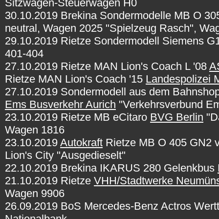
Sitzwagen-Steuerwagen H0
30.10.2019 Brekina Sondermodelle MB O 3
neutral, Wagen 2025 "Spielzeug Rasch", Wag
29.10.2019 Rietze Sondermodell Siemens 
401-404
27.10.2019 Rietze MAN Lion's Coach L '08
A
Rietze MAN Lion's Coach '15
Landespolizei
27.10.2019 Sondermodell aus dem Bahnshop:
Ems Busverkehr Aurich
"Verkehrsverbund E
23.10.2019 Rietze MB eCitaro
BVG Berlin
"Da
Wagen 1816
23.10.2019
Autokraft
Rietze MB O 405 GN2 v
Lion's City "Ausgedieselt"
22.10.2019 Brekina IKARUS 280 Gelenkbus
21.10.2019 Rietze
VHH/Stadtwerke Neumün
Wagen 9906
26.09.2019 BoS Mercedes-Benz Actros Wertt
Nationalbank