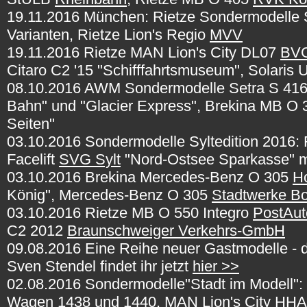
19.11.2016 München: Rietze Sondermodelle 
Varianten, Rietze Lion's Regio
MVV
19.11.2016 Rietze MAN Lion's City DL07
BV
Citaro C2 '15 "Schifffahrtsmuseum", Solaris
08.10.2016 AWM Sondermodelle Setra S 41
Bahn" und "Glacier Express", Brekina MB O
Seiten"
03.10.2016 Sondermodelle Syltedition 2016:
Facelift
SVG Sylt
"Nord-Ostsee Sparkasse" mi
03.10.2016 Brekina Mercedes-Benz O 305
H
König", Mercedes-Benz O 305
Stadtwerke 
03.10.2016 Rietze MB O 550 Integro
PostAut
C2 2012
Braunschweiger Verkehrs-GmbH
09.08.2016 Eine Reihe neuer Gastmodelle - d
Sven Stendel findet ihr jetzt
hier >>
02.08.2016 Sondermodelle"Stadt im Modell":
Wagen 1438 und 1440, MAN Lion's City
HHA