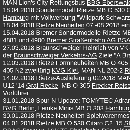
MAN Lion's City Rettungsbus
BBG Eberswal
18.04.2018 Sondermodell Rietze MB O 530 Ci
Hamburg
mit Vollwerbung "Wildpark Schwarze
18.04.2018
Rietze Neuheiten
07.-08.2018 ein
15.04.2018 Bremer Sondermodelle Rietze M
4881 und 4900
Bremer Straßenbahn AG BS
27.03.2018 Braunschweiger Heinrich von VK-
der
Braunschweiger Verkehrs-AG
Ziele "A Br
12.03.2018 Rietze Formneuheiten MB O 405 
405 N2 zweitürig
KVG Kiel
, MAN NL 202-2
R
14.02.2018 Rietze-Auslieferung 02.2018 MA
U12 '14
Graf Recke
, MB O 305
Frecker Reis
Vorführer
31.01.2018 Spur-N-Update: TOMYTEC Adra
BVG Berlin
, Lemke Minis MB O 303
Hamburg
30.01.2018 Rietze Neuheiten Spielwarenme
04.01.2018 Rietze MB O 530 Citaro C2 '15
S