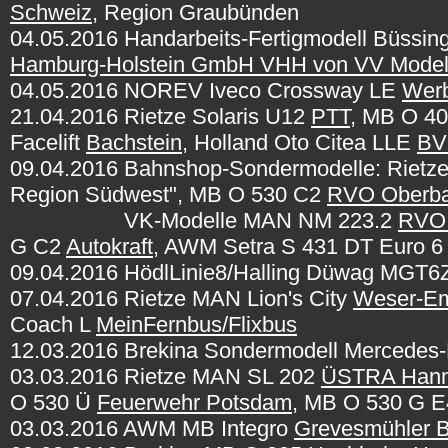
Schweiz
, Region Graubünden
04.05.2016 Handarbeits-Fertigmodell Büssin
Hamburg-Holstein GmbH VHH von VV Mode
04.05.2016 NOREV Iveco Crossway LE
Wer
21.04.2016 Rietze Solaris U12
PTT
, MB O 40
Facelift
Bachstein
, Holland Oto Citea LLE
BV
09.04.2016 Bahnshop-Sondermodelle: Riet
Region Südwest", MB O 530 C2
RVO Oberba
09.04.2016
VK-Modelle MAN NM 223.2
RVO 
G C2
Autokraft
,
AWM Setra S 431 DT Euro 6
09.04.2016 HödlLinie8/Halling Düwag MGT
07.04.2016 Rietze MAN Lion's City
Weser-E
Coach L
MeinFernbus/Flixbus
12.03.2016 Brekina Sondermodell Mercedes
03.03.2016 Rietze MAN SL 202
ÜSTRA Hann
O 530 Ü
Feuerwehr Potsdam
, MB O 530 G 
03.03.2016 AWM MB Integro
Grevesmühler 