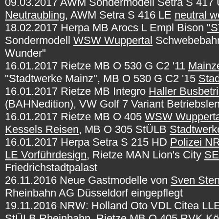
09.03.2017 AWM Sondermodell Setra S 417
Neutraubling
, AWM Setra S 416 LE
neutral w
18.02.2017 Herpa MB Arocs L Empl Bison
"
Sondermodell
WSW Wuppertal
Schwebebahn 
Wunder"
16.01.2017 Rietze MB O 530 G C2 '11
Mainze
"Stadtwerke Mainz", MB O 530 G C2 '15
Stad
16.01.2017 Rietze MB Integro
Haller Busbet
(BAHNedition), VW Golf 7 Variant Betriebsl
16.01.2017 Rietze MB O 405
WSW Wupperta
Kessels Reisen
, MB O 305 StÜLB
Stadtwerke
16.01.2017 Herpa Setra S 215 HD
Polizei 
LE Vorführdesign
, Rietze MAN Lion's City
SE
Friedrichstadtpalast
26.11.2016 Neue Gastmodelle von
Sven Sten
Rheinbahn AG Düsseldorf eingepflegt
19.11.2016 NRW: Holland Oto VDL Citea LL
StÜLB
Rheinbahn
, Rietze MB O 405
RVK Kö