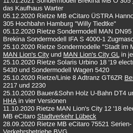
11.01.2021 Sondermodell Brekina MB O 305
das Kaufhaus Warter
05.12.2020 Rietze MB eCitaro ÜSTRA Hanno
305 Hochbahn Hamburg "Willy Tiedtke"
05.12.2020 Rietze Sondermodell MAN DN95 T
Brekina Sondermodell IFA S 4000-1 Zugmasc
25.10.2020 Rietze Sondermodelle "Stadt i
MAN Lion's City
und
MAN Lion's City GL
in j
25.10.2020 Rietze Solaris Urbino 18 '19 elect
5430 und Sondermodell Wagen 5420
25.10.2020 Rietze/Linie 8 Adtranz GT6ZR
Be
2217 und 2230
25.10.2020 Bauer&Sohn Holz U-Bahn DT4 u
HHA
in vier Versionen
11.10.2020 Rietze MAN Lion's City 12 '18 ele
MB eCitaro
Stadtverkehr Lübeck
28.09.2020 Rietze MB eCitaro 75521 Serien
Verkehrsbetriebe BVG