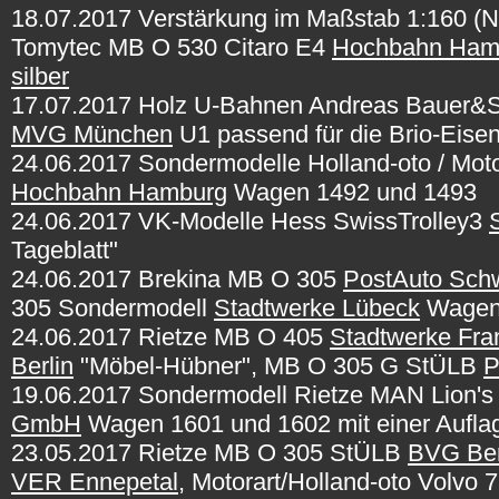
18.07.2017 Verstärkung im Maßstab 1:160 
Tomytec MB O 530 Citaro E4
Hochbahn Ham
silber
17.07.2017 Holz U-Bahnen Andreas Bauer
MVG München
U1 passend für die Brio-Eise
24.06.2017 Sondermodelle Holland-oto / Motor
Hochbahn Hamburg
Wagen 1492 und 1493
24.06.2017
VK-Modelle Hess SwissTrolley3
Tageblatt"
24.06.2017 Brekina MB O 305
PostAuto Schw
305 Sondermodell
Stadtwerke Lübeck
Wagen
24.06.2017 Rietze MB O 405
Stadtwerke Fra
Berlin
"Möbel-Hübner", MB O 305 G StÜLB
P
19.06.2017 Sondermodell Rietze MAN Lion's
GmbH
Wagen 1601 und 1602 mit einer Auflag
23.05.2017 Rietze MB O 305 StÜLB
BVG Ber
VER Ennepetal
, Motorart/Holland-oto Volvo