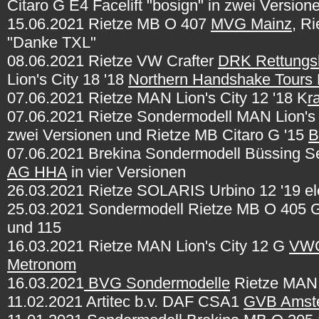
Citaro G E4 Facelift "bosign" in zwei Version
15.06.2021 Rietze MB O 407
MVG Mainz
, R
"Danke TXL"
08.06.2021 Rietze VW Crafter
DRK Rettungsh
Lion's City 18 '18
Northern Handshake Tours
07.06.2021 Rietze MAN Lion's City 12 '18 K
r
07.06.2021 Rietze Sondermodell MAN Lion's 
zwei Versionen und Rietze MB Citaro G '15
B
07.06.2021 Brekina Sondermodell Büssing 
AG HHA
in vier Versionen
26.03.2021 Rietze SOLARIS Urbino 12 '19 el
25.03.2021 Sondermodell Rietze MB O 405
und 115
16.03.2021 Rietze MAN Lion's City 12 G
VWG
Metronom
16.03.2021
BVG Sondermodelle
Rietze MAN 
11.02.2021 Artitec b.v. DAF CSA1
GVB Amst