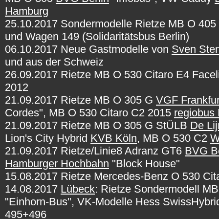
Hamburg
25.10.2017 Sondermodelle Rietze MB O 405
und Wagen 149 (Solidaritätsbus Berlin)
06.10.2017 Neue Gastmodelle von
Sven Ste
und aus der Schweiz
26.09.2017 Rietze MB O 530 Citaro E4 Facel
2012
21.09.2017 Rietze MB O 305 G
VGF Frankfur
Cordes", MB O 530 Citaro C2 2015
regiobus
21.09.2017 Rietze MB O 305 G StÜLB
De Lij
Lion's City Hybrid
KVB Köln
, MB O 530 C2
W
21.09.2017 Rietze/Linie8 Adranz GT6
BVG Be
Hamburger Hochbahn
"Block House"
15.08.2017 Rietze Mercedes-Benz O 530 Ci
14.08.2017
Lübeck
: Rietze Sondermodell MB
"Einhorn-Bus", VK-Modelle Hess SwissHybri
495+496