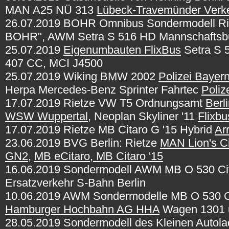
MAN A25 NÜ 313
Lübeck-Travemünder Verke
26.07.2019 BOHR Omnibus Sondermodell Rie
BOHR", AWM Setra S 516 HD Mannschaftsb
25.07.2019
Eigenumbauten FlixBus
Setra S 
407 CC,
MCI J4500
25.07.2019 Wiking BMW 2002
Polizei Bayer
Herpa Mercedes-Benz Sprinter Fahrtec
Poliz
17.07.2019 Rietze VW T5 Ordnungsamt
Berl
WSW Wuppertal
, Neoplan Skyliner '11
Flixbu
17.07.2019 Rietze
MB Citaro G '15 Hybrid
Ar
23.06.2019 BVG Berlin: Rietze
MAN Lion's Ci
GN2
,
MB eCitaro, MB Citaro '15
16.06.2019 Sondermodell AWM MB O 530 Cit
Ersatzverkehr S-Bahn Berlin
10.06.2019 AWM Sondermodelle MB O 530 Cita
Hamburger Hochbahn AG HHA
Wagen 1301 
28.05.2019 Sondermodell des Kleinen Autol