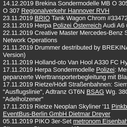
14.12.2019 Brekina Sondermodelle MB O 3
O 307
Regionalverkehr Hannover RVH
23.11.2019
BRIO
Tank Wagon Chrom #3347
23.11.2019 Herpa
Polizei Österreich
Audi A6
22.11.2019 Creative Master Mercedes-Benz S
Network Operations
21.11.2019 Drummer destributed by BREKI
Version)
21.11.2019 Holland-oto Van Hool A330 FC H
17.11.2019 Herpa Sondermodelle
Polizei
: M
gepanzerte Werttransporterbegleitung mit Bla
17.11.2019 Rietze/Hödl Straßenbahnen: Si
"Ausflugslinie", Adtranz GT6N
BSAG
Wg. 38
"Adelholzener"
17.11.2019 Rietze Neoplan Skyliner '11
Pink
EventBus-Berlin GmbH Dietmar Dreyer
05.11.2019 PIKO 3er-Set
metronom Eisenbah