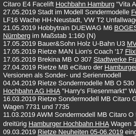
Citaro E4 Facelift
Hochbahn Hamburg
"Vita A
27.05.2019 Stadt im Modell Sondermodelle
F
LF16 Wache HH-Neustadt, VW T2 Unfallwag
21.05.2019 Hobbytrain DUEWAG M6
BOGE
Nürnberg
im Maßstab 1:160 (N)
17.05.2019 Bauer&Sohn Holz U-Bahn U3
MV
17.05.2019 Rietze MAN Lion's Coach '17
Fli
17.05.2019 Brekina MB O 307
Stadtwerke Fr
27.04.2019 Rietze MB eCitaro der
Hamburge
Versionen als Sonder- und Serienmodell
04.04.2019 Rietze Sondermodelle MB O 530 C
Hochbahn AG HHA
"Harry's Fliesenmarkt" 
16.03.2019 Rietze Sondermodell MB Citaro 
Wagen 7731 und 7735
11.03.2019
AWM Sondermodell MB Citaro O 
dreitürig
Hamburger Hochbahn HHA
Wagen 1
09.03.2019
Rietze Neuheiten 05-06.2019
eing