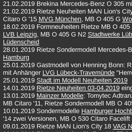
21.02.2019 Brekina Mercedes-Benz O 305 m
21.02.2019 Rietze Neuheiten MAN Lion's Ci
Citaro G '15
MVG München
, MB O 405 G
Wol
18.02.2019 Formneuheiten Rietze MB O 40
LVB Leipzig
, MB O 405 G N2
Stadtwerke Lü
Lüdenscheid
28.01.2019 Rietze Sondermodell Mercedes-
Hamburg
25.01.2019 Gastmodell von Henning Bonn: R
mit Anhänger
LVG Lübeck-Travemünde
"Herr
25.01.2019
Stadt im Modell Neuheiten 2019
14.01.2019
Rietze Neuheiten 03-04.2019
eing
13.01.2019
Mainzer Modelle
: Tomytec Adtra
MB Citaro '11, Rietze Sondermodell MB O 405
10.01.2019 Sondermodelle
Hamburger Hoch
'14 zwei Versionen, MB O 530 Citaro Facelif
09.01.2019 Rietze
MAN Lion's City 18
VAG N