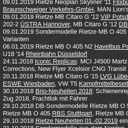
09.01.2019 Rietze Neoplan Skyliner '11
Flixb
Braunschweiger Verkehrs-GmbH
, MAN Lion'
09.01.2019 Rietze MB Citaro G '12
ViP Pots
202-2
ÜSTRA Hannover
, MB Citaro G '12
DB
09.01.2019 Sondermodelle Rietze MB O 40
Varianten
06.01.2019 Rietze MB O 405 N2
Havelbus P
U18 '14
Rheinbahn Düsseldorf
24.11.2018
Iconic Replicas
: MCI J4500 Martz
Corrections, New Flyer Xcelsior CNG Transit
20.11.2018 Rietze MB Citaro G '15
LVG Lübe
ESWE Wiesbaden
, VW T5
Kampfmittelbesei
30.10.2018
Brio-Neuheiten 2018
: Schienenre
Zug 2018, Frachtlok mit Fahrer
29.10.2018 DB-Sondermodelle Rietze MB O 
Rietze MB O 405
RBS Stutttgart
, Rietze MB
29.10.2018
Rietze Neuheiten 01.-02.2019
ein