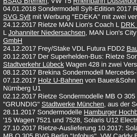
BSAG Bremen
, VW T5
Rheinbahn Düsseldor
04.01.2018 Sondermodell Sylt-Edition 2017 
SVG Sylt
mit Werbung "EDEKA" mit zwei vers
24.12.2017 Rietze MAN Lion's Coach L
DRK 
L
Johanniter Niedersachsen
, MAN Lion's Cit
GmbH
24.12.2017
Frey/Stake VDL Futura FDD2
Bau
20.12.2017 Der Superhelden-Bus: Rietze So
Stadtverkehr Lübeck
Wagen 428 in zwei Vers
08.12.2017 Brekina Sondermodell Mercedes
07.12.2017
Holz U-Bahnen
von Bauer&Sohn 
Nürnberg U1
02.12.2017 Rietze Sondermodelle MB O 30
"GRUNDIG"
Stadtwerke München
, aus der 
28.11.2017 Sondermodelle
Hamburger Hoch
'15 Wagen 7521 und 7528, Solaris U12 Elect
27.10.2017 Rietze-Auslieferung 10.2017: So
MB O 305
BVG Berlin
"Infobus", VW Caddy