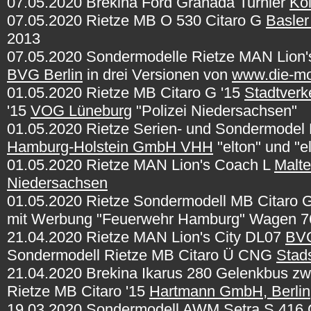
07.05.2020 Brekina Ford Granada Turnier
Kö
07.05.2020 Rietze MB O 530 Citaro G
Basler
2013
07.05.2020 Sondermodelle Rietze MAN Lion's
BVG Berlin
in drei Versionen von
www.die-mo
01.05.2020 Rietze MB Citaro G '15
Stadtverk
'15
VOG Lüneburg
"Polizei Niedersachsen"
01.05.2020 Rietze Serien- und Sondermodel
Hamburg-Holstein GmbH VHH
"elton" und "el
01.05.2020 Rietze MAN Lion's Coach L
Malte
Niedersachsen
01.05.2020 Rietze Sondermodell MB Citaro 
mit Werbung "Feuerwehr Hamburg" Wagen 7
21.04.2020 Rietze MAN Lion's City DL07
BVG
Sondermodell Rietze MB Citaro Ü CNG
Stad
21.04.2020 Brekina Ikarus 280 Gelenkbus zw
Rietze MB Citaro '15
Hartmann GmbH, Berlin
19.03.2020 Sondermodell AWM Setra S 41