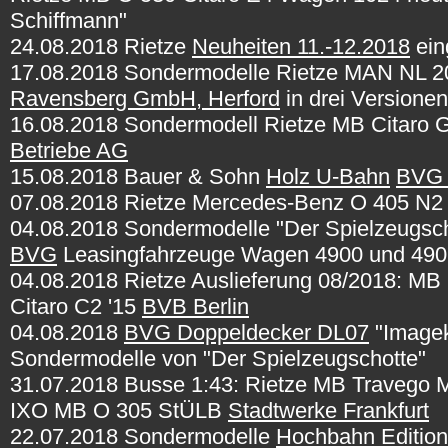
Schiffmann"
24.08.2018 Rietze
Neuheiten 11.-12.2018
ein
17.08.2018 Sondermodelle Rietze MAN NL 
Ravensberg GmbH, Herford
in drei Versionen
16.08.2018 Sondermodell Rietze MB Citaro 
Betriebe AG
15.08.2018 Bauer & Sohn
Holz U-Bahn
BVG 
07.08.2018 Rietze Mercedes-Benz O 405 N2 
04.08.2018 Sondermodelle "Der Spielzeugscho
BVG
Leasingfahrzeuge Wagen 4900 und 490
04.08.2018 Rietze Auslieferung 08/2018: M
Citaro C2 '15
BVB Berlin
04.08.2018
BVG Doppeldecker DL07
"Imagek
Sondermodelle von "Der Spielzeugschotte"
31.07.2018 Busse 1:43: Rietze MB Travego
IXO MB O 305 StÜLB
Stadtwerke Frankfurt
22.07.2018 Sondermodelle
Hochbahn Edition