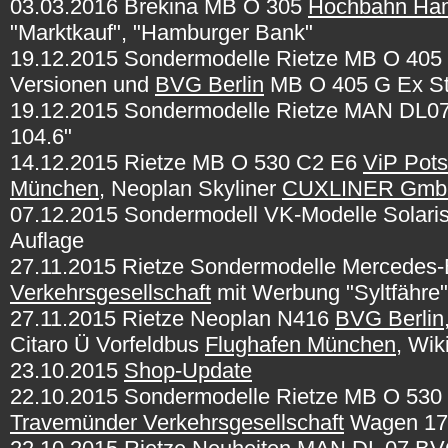
03.03.2016 Brekina MB O 305
Hochbahn Ha
"Marktkauf", "Hamburger Bank"
19.12.2015 Sondermodelle Rietze MB O 40
Versionen und
BVG Berlin
MB O 405 G Ex St
19.12.2015 Sondermodelle Rietze MAN DL0
104.6"
14.12.2015 Rietze MB O 530 C2 E6
ViP Pot
München
, Neoplan Skyliner
CUXLINER Gmb
07.12.2015 Sondermodell VK-Modelle Solari
Auflage
27.11.2015 Rietze Sondermodelle Mercedes
Verkehrsgesellschaft
mit Werbung "Syltfähre" 
27.11.2015 Rietze Neoplan N416
BVG Berlin
Citaro Ü Vorfeldbus
Flughafen München
, Wi
23.10.2015
Shop-Update
22.10.2015 Sondermodelle Rietze MB O 530 C
Travemünder Verkehrsgesellschaft
Wagen 172 