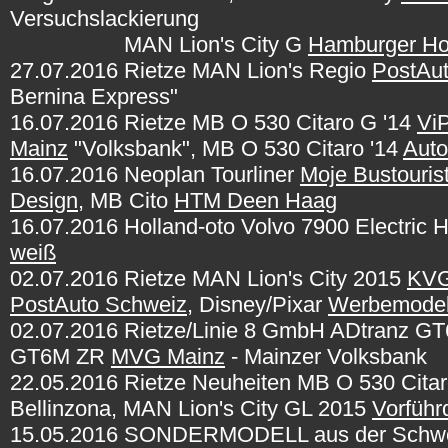
Versuchslackierung
02.08.2016
MAN Lion's City G
Hamburger H
27.07.2016 Rietze MAN Lion's Regio
PostAu
Bernina Express"
16.07.2016 Rietze MB O 530 Citaro G '14
Vi
Mainz
"Volksbank", MB O 530 Citaro '14
Auto
16.07.2016 Neoplan Tourliner
Moje Bustouris
Design
, MB Cito
HTM Deen Haag
16.07.2016 Holland-oto Volvo 7900 Electric H
weiß
02.07.2016 Rietze MAN Lion's City 2015
KVG
PostAuto Schweiz
, Disney/Pixar
Werbemodel
02.07.2016 Rietze/Linie 8 GmbH ADtranz 
GT6M ZR
MVG Mainz
- Mainzer Volksbank
22.05.2016 Rietze Neuheiten MB O 530 Citar
Bellinzona, MAN Lion's City GL 2015
Vorführ
15.05.2016 SONDERMODELL aus der Schwe