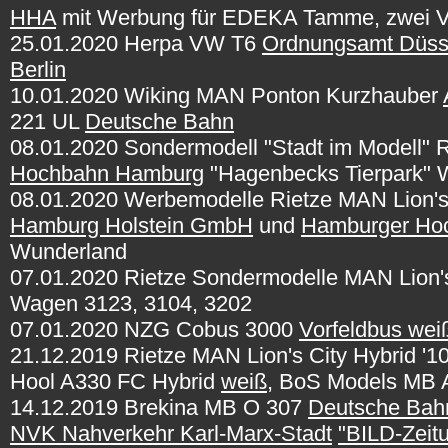
HHA
mit Werbung für EDEKA Tamme, zwei V
25.01.2020 Herpa VW T6
Ordnungsamt Düss
Berlin
10.01.2020 Wiking MAN Ponton Kurzhauber
221 UL
Deutsche Bahn
08.01.2020 Sondermodell "Stadt im Modell" R
Hochbahn Hamburg
"Hagenbecks Tierpark" 
08.01.2020 Werbemodelle Rietze MAN Lion's
Hamburg Holstein GmbH
und
Hamburger Ho
Wunderland
07.01.2020 Rietze Sondermodelle MAN Lion'
Wagen 3123, 3104, 3202
07.01.2020 NZG Cobus 3000
Vorfeldbus wei
21.12.2019 Rietze MAN Lion's City Hybrid '1
Hool A330 FC Hybrid
weiß
, BoS Models MB 
14.12.2019 Brekina MB O 307
Deutsche Bah
NVK Nahverkehr Karl-Marx-Stadt
"BILD-Zeit