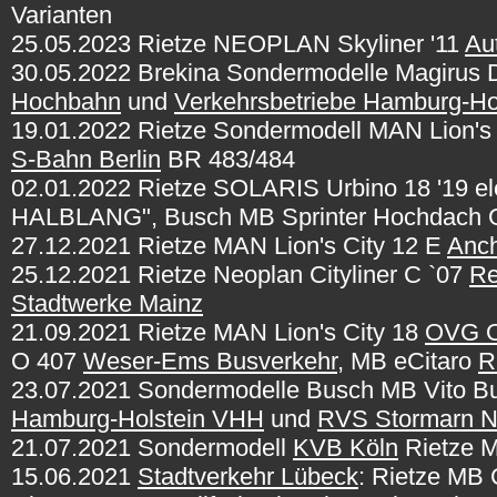
Varianten
25.05.2023 Rietze NEOPLAN Skyliner '11
Aut
30.05.2022 Brekina Sondermodelle Magirus
Hochbahn
und
Verkehrsbetriebe Hamburg-Ho
19.01.2022 Rietze Sondermodell MAN Lion's
S-Bahn Berlin
BR 483/484
02.01.2022 Rietze SOLARIS Urbino 18 '19 el
HALBLANG", Busch MB Sprinter Hochdach G
27.12.2021 Rietze MAN Lion's City 12 E
Anch
25.12.2021 Rietze Neoplan Cityliner C `07
Re
Stadtwerke Mainz
21.09.2021 Rietze MAN Lion's City 18
OVG Ob
O 407
Weser-Ems Busverkehr
, MB eCitaro
R
23.07.2021 Sondermodelle Busch MB Vito B
Hamburg-Holstein VHH
und
RVS Stormarn 
21.07.2021 Sondermodell
KVB Köln
Rietze M
15.06.2021
Stadtverkehr Lübeck
: Rietze MB 