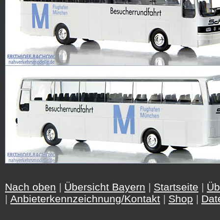
Nach oben
|
Übersicht Bayern
|
Startseite
|
Üb
|
Anbieterkennzeichnung/Kontakt
|
Shop
|
Dat