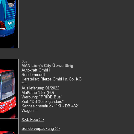
Bus
MAN Lion's City Ü zweitürig
Autokraft GmbH
Sondermodell
Hersteller: Rietze
GmbH & Co. KG
#---
Auslieferung: 01/2022
Maßstab 1:87 (H0)
Werbung: "PRIDE Bus"
Ziel: "DB #einziganders"
Kennzeichendruck: "KI - DB 432"
Wagen ---
XXL-Foto >>
Sonderverpackung >>