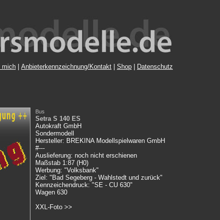
 mich
|
Anbieterkennzeichnung/Kontakt
|
Shop
|
Datenschutz
Bus
Setra S 140 ES
Autokraft GmbH
Sondermodell
Hersteller: BREKINA Modellspielwaren GmbH
#---
Auslieferung: noch nicht erschienen
Maßstab 1:87 (H0)
Werbung: "Volksbank"
Ziel: "Bad Segeberg - Wahlstedt und zurück"
Kennzeichendruck: "SE - CU 630"
Wagen 630
XXL-Foto >>